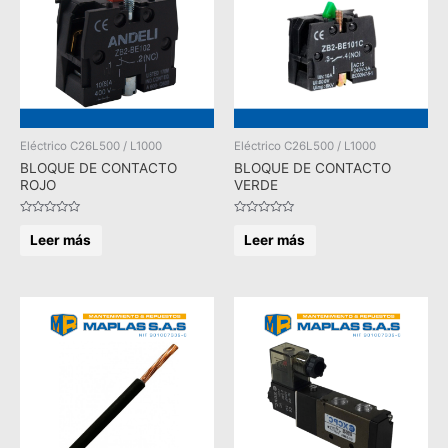
Eléctrico C26L500 / L1000
Eléctrico C26L500 / L1000
BLOQUE DE CONTACTO
BLOQUE DE CONTACTO
ROJO
VERDE
Valorado
Valorado
en
en
Leer más
Leer más
0
0
de
de
5
5