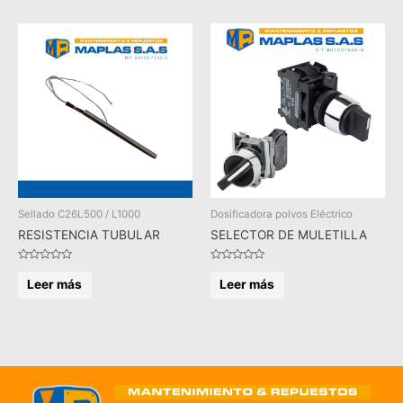
Sellado C26L500 / L1000
Dosificadora polvos Eléctrico
RESISTENCIA TUBULAR
SELECTOR DE MULETILLA
Valorado
Valorado
en
en
Leer más
Leer más
0
0
de
de
5
5