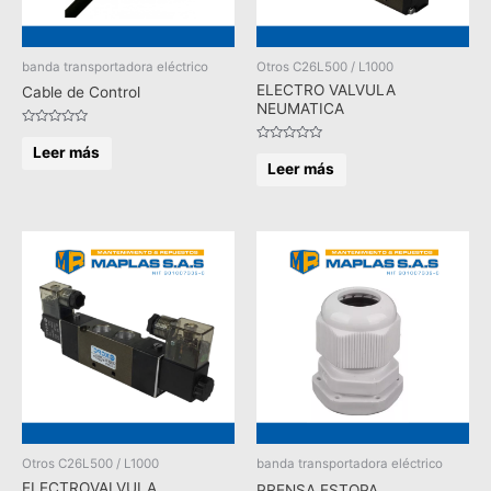
banda transportadora eléctrico
Otros C26L500 / L1000
ELECTRO VALVULA
Cable de Control
NEUMATICA
Valorado
en
Leer más
Valorado
0
en
Leer más
de
0
5
de
5
Otros C26L500 / L1000
banda transportadora eléctrico
ELECTROVALVULA
PRENSA ESTOPA