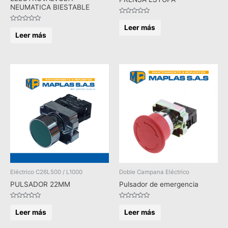
NEUMATICA BIESTABLE
Valorado
en
Leer más
Valorado
0
en
Leer más
de
0
5
de
5
Eléctrico C26L500 / L1000
Doble Campana Eléctrico
PULSADOR 22MM
Pulsador de emergencia
Valorado
Valorado
en
en
Leer más
Leer más
0
0
de
de
5
5