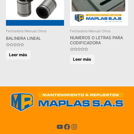
Fechadora Manual Otros
Fechadora Manual Otros
NUMEROS O LETRAS PARA
BALINERA LINEAL
CODIFICADORA
Valorado
en
Leer más
Valorado
0
en
Leer más
de
0
5
de
5