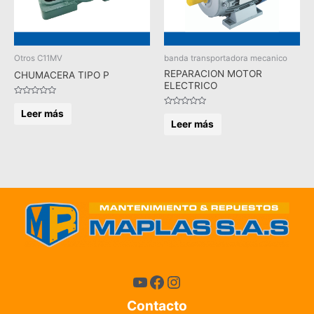
Otros C11MV
banda transportadora mecanico
REPARACION MOTOR
CHUMACERA TIPO P
ELECTRICO
Valorado
en
Leer más
Valorado
0
en
Leer más
de
0
5
de
5
Contacto