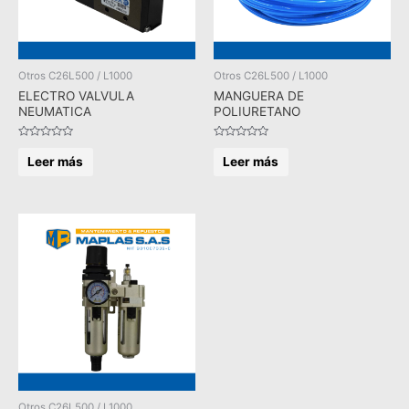
Otros C26L500 / L1000
Otros C26L500 / L1000
ELECTRO VALVULA
MANGUERA DE
NEUMATICA
POLIURETANO
Valorado
Valorado
en
en
Leer más
Leer más
0
0
de
de
5
5
Otros C26L500 / L1000