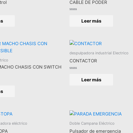
trol
CABLE DE PODER
Valorado
en
ás
Leer más
0
de
5
despulpadora industrial Electrico
trico
CONTACTOR
ACHO CHASIS CON SWITCH
Valorado
en
Leer más
0
de
5
ás
adora eléctrico
Doble Campana Eléctrico
OPA
Pulsador de emergencia