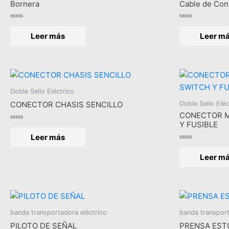
Bornera
Cable de Con
Valorado
Valorado
en
en
Leer más
Leer m
0
0
de
de
5
5
Doble Sello Eléctrico
Doble Sello Eléc
CONECTOR CHASIS SENCILLO
CONECTOR M
Y FUSIBLE
Valorado
en
Leer más
0
de
Valorado
5
en
Leer m
0
de
5
banda transportadora eléctrico
banda transport
PILOTO DE SEÑAL
PRENSA EST