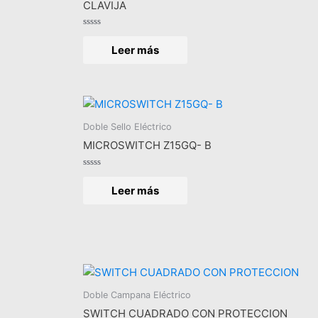
CLAVIJA
Valorado
en
Leer más
0
de
5
Doble Sello Eléctrico
MICROSWITCH Z15GQ- B
Valorado
en
Leer más
0
de
5
Doble Campana Eléctrico
SWITCH CUADRADO CON PROTECCION