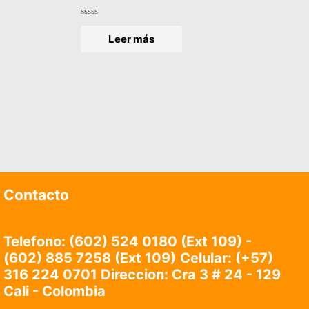
Valorado
en
Leer más
0
de
5
Contacto
Telefono: (602) 524 0180 (Ext 109) -
(602) 885 7258 (Ext 109)
Celular:
(+57)
316 224 0701 Direccion: Cra 3 # 24 - 129
Cali - Colombia