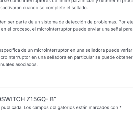
arse como interruptores de límite para iniciar y detener el proc
esactivarán cuando se complete el sellado.
en ser parte de un sistema de detección de problemas. Por eje
 en el proceso, el microinterruptor puede enviar una señal para
specífica de un microinterruptor en una selladora puede variar 
icrointerruptor en una selladora en particular se puede obtene
anuales asociados.
CROSWITCH Z15GQ- B”
 publicada.
Los campos obligatorios están marcados con
*