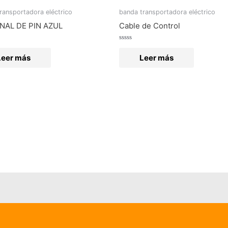
ransportadora eléctrico
banda transportadora eléctrico
NAL DE PIN AZUL
Cable de Control
o
Valorado
en
Leer más
Leer más
0
de
5