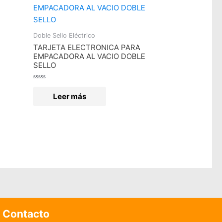
Doble Sello Eléctrico
TARJETA ELECTRONICA PARA
EMPACADORA AL VACIO DOBLE
SELLO
Valorado
en
Leer más
0
de
5
Contacto