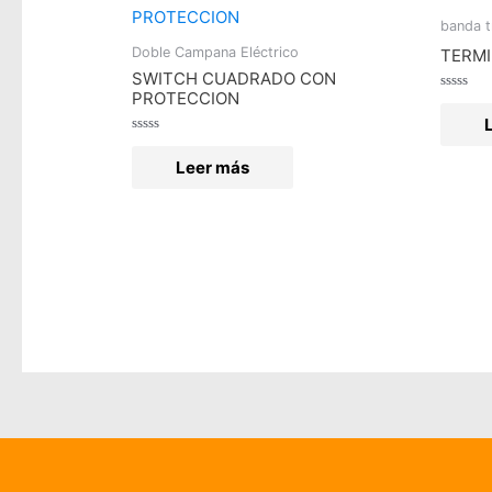
banda t
Doble Campana Eléctrico
TERMI
SWITCH CUADRADO CON
PROTECCION
Valorad
en
0
de
Valorado
5
en
Leer más
0
de
5