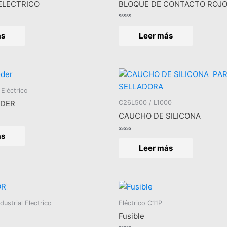
ELECTRICO
BLOQUE DE CONTACTO ROJ
Valorado
en
ás
Leer más
0
de
5
Eléctrico
C26L500 / L1000
ODER
CAUCHO DE SILICONA
ás
Valorado
en
Leer más
0
de
5
ustrial Electrico
Eléctrico C11P
Fusible