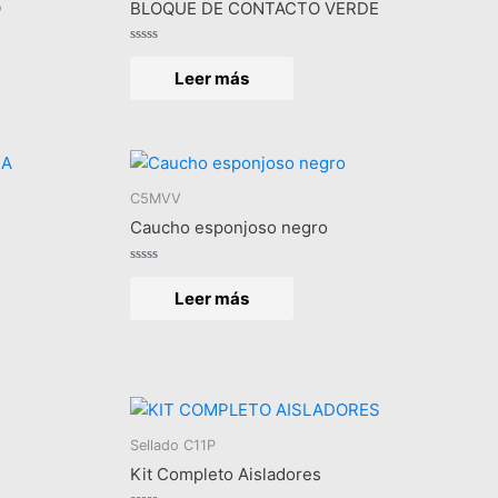
O
BLOQUE DE CONTACTO VERDE
Valorado
en
Leer más
0
de
5
C5MVV
Caucho esponjoso negro
Valorado
en
Leer más
0
de
5
Sellado C11P
Kit Completo Aisladores