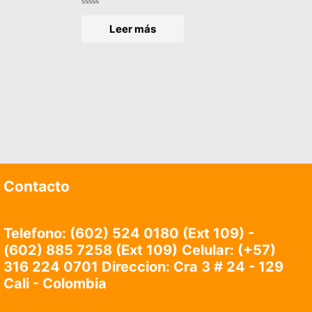
Valorado
en
Leer más
0
de
5
Contacto
Telefono: (602) 524 0180 (Ext 109) -
(602) 885 7258 (Ext 109)
Celular:
(+57)
316 224 0701 Direccion: Cra 3 # 24 - 129
Cali - Colombia