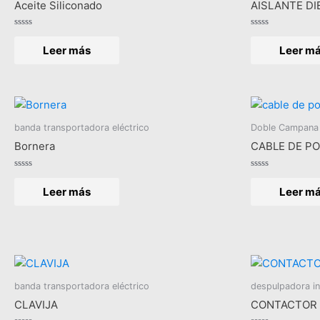
Aceite Siliconado
AISLANTE DI
Valorado
Valorado
en
en
Leer más
Leer m
0
0
de
de
5
5
banda transportadora eléctrico
Doble Campana 
Bornera
CABLE DE P
Valorado
Valorado
en
en
Leer más
Leer m
0
0
de
de
5
5
banda transportadora eléctrico
despulpadora ind
CLAVIJA
CONTACTOR