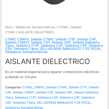
Inicio
/
Selladoras Semiatomáticas
/
C11MV
/
Sellado
C11MV
/ AISLANTE DIELECTRICO
C11MV
,
C5MVV
,
Sellado C11MV
,
Sellado C11P
,
Sellado C4P
,
Sellado C5MVV
,
Sellado C5P
,
Sellado C6P
,
Sellado Selladora
Tijera
,
Selladora C11P
,
Selladora C4P
,
Selladora C5P
,
Selladora
C6P
,
Selladora Tijera
,
SELLADORAS MANUALES Y DE PEDAL
,
Selladoras Semiatomáticas
AISLANTE DIELECTRICO
Es un material especial para separar conductores eléctricos
evitando un circuito.
Categorías:
C11MV
,
C5MVV
,
Sellado C11MV
,
Sellado C11P
,
Sellado
C4P
,
Sellado C5MVV
,
Sellado C5P
,
Sellado C6P
,
Sellado Selladora
Tijera
,
Selladora C11P
,
Selladora C4P
,
Selladora C5P
,
Selladora
C6P
,
Selladora Tijera
,
SELLADORAS MANUALES Y DE PEDAL
,
Selladoras Semiatomáticas