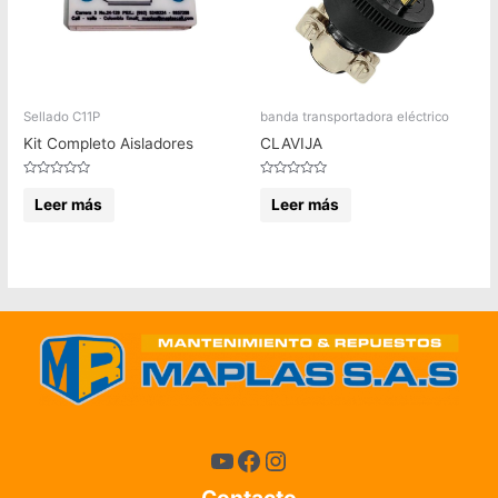
Sellado C11P
banda transportadora eléctrico
Kit Completo Aisladores
CLAVIJA
Valorado
Valorado
en
en
Leer más
Leer más
0
0
de
de
5
5
Contacto