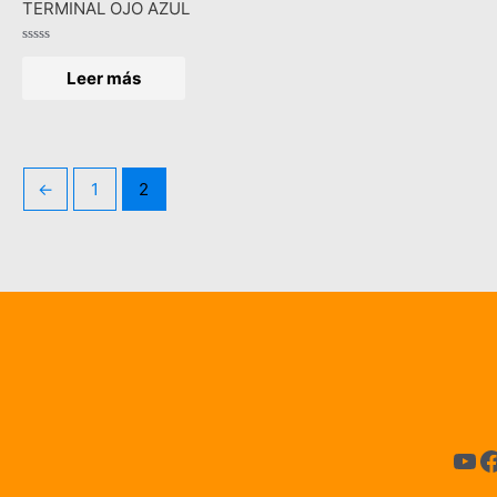
TERMINAL OJO AZUL
Valorado
en
Leer más
0
de
5
←
1
2