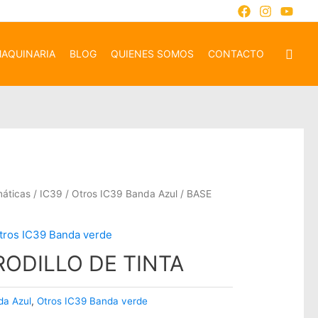
AQUINARIA
BLOG
QUIENES SOMOS
CONTACTO
máticas
/
IC39
/
Otros IC39 Banda Azul
/ BASE
tros IC39 Banda verde
RODILLO DE TINTA
da Azul
,
Otros IC39 Banda verde