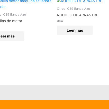
Otros IC39 Banda Azul
co IC39 Banda Azul
RODILLO DE ARRASTRE
llas de motor
Valorado
en
Leer más
o
0
de
Leer más
5