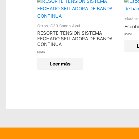
Electri
Otros IC39 Banda Azul
Escobi
RESORTE TENSION SISTEMA
FECHADO SELLADORA DE BANDA
Valorad
en
CONTINUA
0
de
5
Valorado
en
Leer más
0
de
5