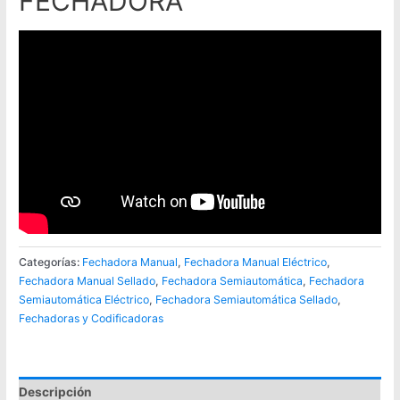
FECHADORA
Categorías:
Fechadora Manual
,
Fechadora Manual Eléctrico
,
Fechadora Manual Sellado
,
Fechadora Semiautomática
,
Fechadora
Semiautomática Eléctrico
,
Fechadora Semiautomática Sellado
,
Fechadoras y Codificadoras
Descripción