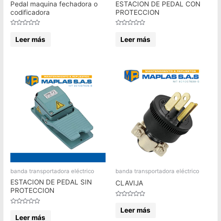
Pedal maquina fechadora o
ESTACION DE PEDAL CON
codificadora
PROTECCION
Valorado
Valorado
en
en
Leer más
Leer más
0
0
de
de
5
5
banda transportadora eléctrico
banda transportadora eléctrico
ESTACION DE PEDAL SIN
CLAVIJA
PROTECCION
Valorado
en
Leer más
Valorado
0
en
Leer más
de
0