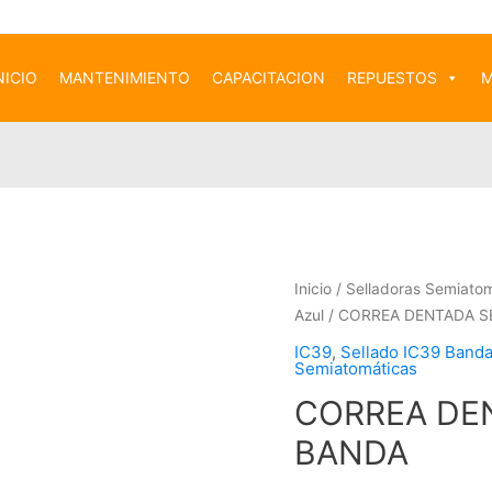
NICIO
MANTENIMIENTO
CAPACITACION
REPUESTOS
M
Inicio
/
Selladoras Semiato
Azul
/ CORREA DENTADA S
IC39
,
Sellado IC39 Banda
Semiatomáticas
CORREA DE
BANDA