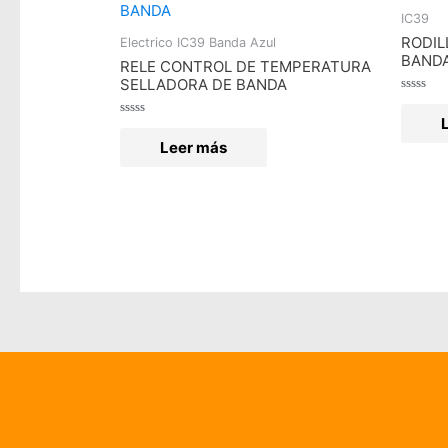
IC39
RODIL
Electrico IC39 Banda Azul
BAND
RELE CONTROL DE TEMPERATURA
SELLADORA DE BANDA
Valorad
en
Valorado
0
en
de
Leer más
0
5
de
5