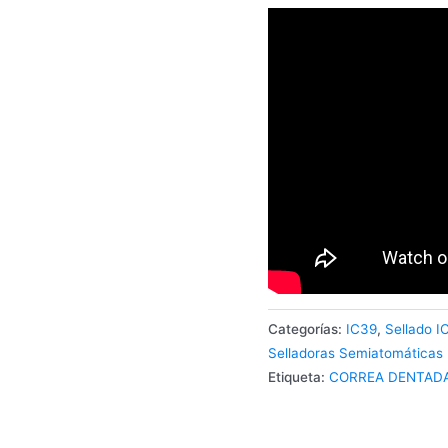
Categorías:
IC39
,
Sellado I
Selladoras Semiatomáticas
Etiqueta:
CORREA DENTAD