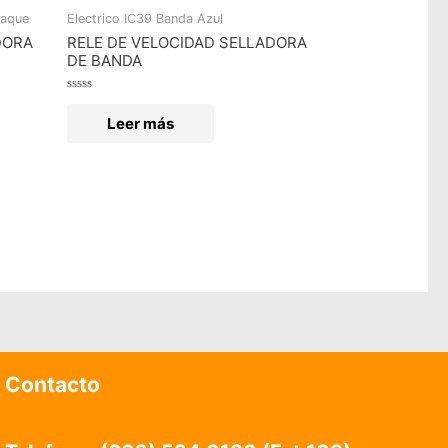
paque
Electrico IC39 Banda Azul
DORA
RELE DE VELOCIDAD SELLADORA
DE BANDA
Valorado
en
Leer más
0
de
5
Contacto