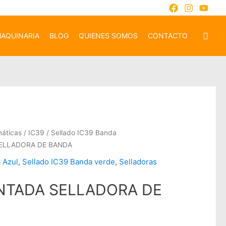
AQUINARIA
BLOG
QUIENES SOMOS
CONTACTO
máticas
/
IC39
/
Sellado IC39 Banda
ELLADORA DE BANDA
 Azul
,
Sellado IC39 Banda verde
,
Selladoras
NTADA SELLADORA DE