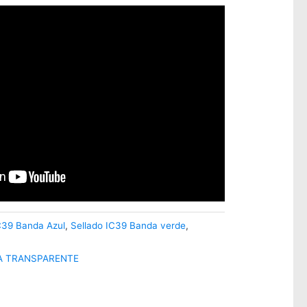
C39 Banda Azul
,
Sellado IC39 Banda verde
,
A TRANSPARENTE