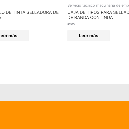
Servicio tecnico maquinaria de em
LO DE TINTA SELLADORA DE
CAJA DE TIPOS PARA SELLA
A
DE BANDA CONTINUA
o
Valorado
en
Leer más
Leer más
0
de
5