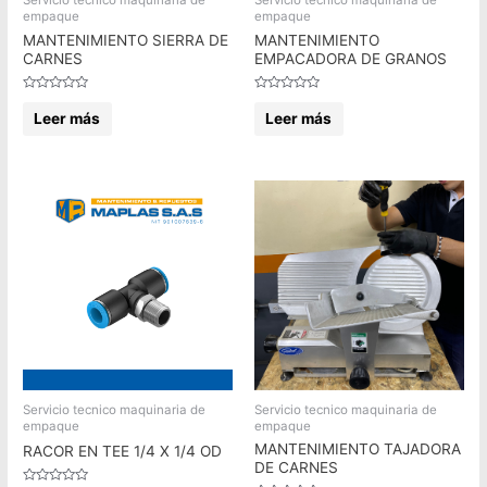
empaque
empaque
MANTENIMIENTO SIERRA DE
MANTENIMIENTO
CARNES
EMPACADORA DE GRANOS
Valorado
Valorado
en
en
Leer más
Leer más
0
0
de
de
5
5
Servicio tecnico maquinaria de
Servicio tecnico maquinaria de
empaque
empaque
MANTENIMIENTO TAJADORA
RACOR EN TEE 1/4 X 1/4 OD
DE CARNES