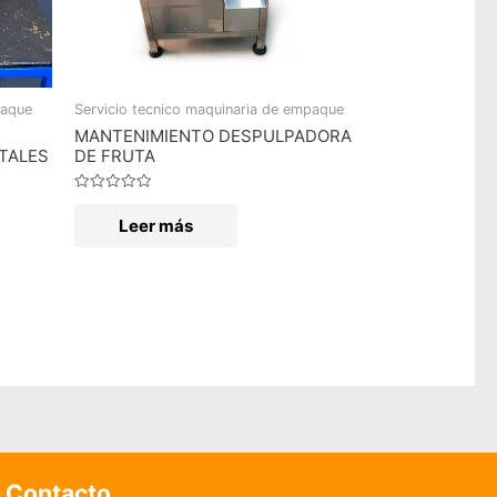
paque
Servicio tecnico maquinaria de empaque
MANTENIMIENTO DESPULPADORA
TALES
DE FRUTA
Valorado
en
Leer más
0
de
5
Contacto