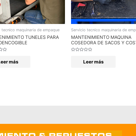
o tecnico maquinaria de empaque
Servicio tecnico maquinaria de em
NIMIENTO TUNELES PARA
MANTENIMIENTO MAQUINA
OENCOGIBLE
COSEDORA DE SACOS Y COS
o
Valorado
en
Leer más
Leer más
0
de
5