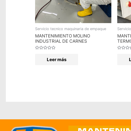
Servicio tecnico maquinaria de empaque
Servici
MANTENIMIENTO MOLINO
MANTE
INDUSTRIAL DE CARNES
TERM
Valorado
Valorad
en
en
Leer más
0
0
de
de
5
5