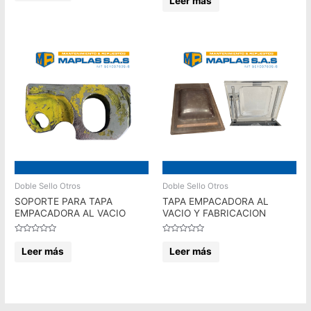
Leer más
de
0
5
de
5
Doble Sello Otros
Doble Sello Otros
SOPORTE PARA TAPA
TAPA EMPACADORA AL
EMPACADORA AL VACIO
VACIO Y FABRICACION
Valorado
Valorado
en
en
Leer más
Leer más
0
0
de
de
5
5