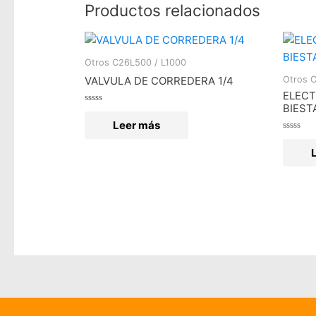
Productos relacionados
Otros C26L500 / L1000
Otros 
VALVULA DE CORREDERA 1/4
ELECT
BIEST
Valorado
en
Leer más
0
de
Valorad
5
en
0
de
5