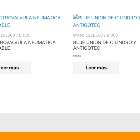
C26L500 / L1000
Otros C26L500 / L1000
ROVALVULA NEUMATICA
BUJE UNION DE CILINDRO Y
ABLE
ANTIGOTEO
o
Valorado
en
Leer más
Leer más
0
de
5