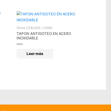
Otros C26L500 / L1000
TAPON ANTIGOTEO EN ACERO
INOXIDABLE
Valorado
en
Leer más
0
de
5