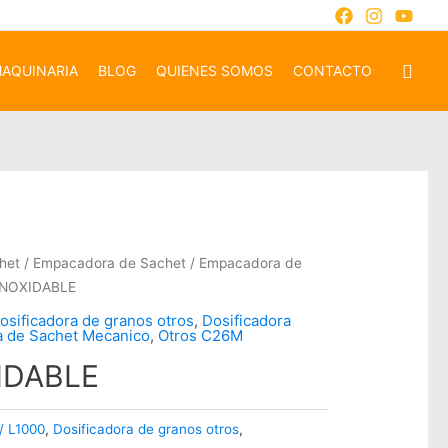
AQUINARIA
BLOG
QUIENES SOMOS
CONTACTO
het
/
Empacadora de Sachet
/
Empacadora de
INOXIDABLE
osificadora de granos otros
,
Dosificadora
 de Sachet Mecanico
,
Otros C26M
IDABLE
/ L1000
,
Dosificadora de granos otros
,