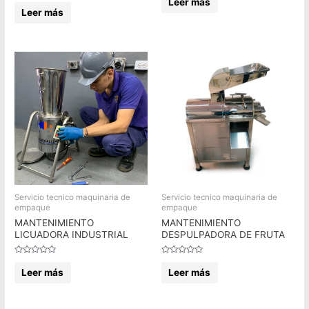
Leer más
Valorado
0
en
Leer más
de
0
5
de
5
Servicio tecnico maquinaria de
Servicio tecnico maquinaria de
empaque
empaque
MANTENIMIENTO
MANTENIMIENTO
LICUADORA INDUSTRIAL
DESPULPADORA DE FRUTA
Valorado
Valorado
en
en
Leer más
Leer más
0
0
de
de
5
5