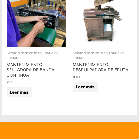
Servicio tecnico maquinaria de
Servicio tecnico maquinaria de
empaque
empaque
MANTENIMIENTO
MANTENIMIENTO
SELLADORA DE BANDA
DESPULPADORA DE FRUTA
CONTINUA
Valorado
en
Leer más
Valorado
0
en
Leer más
de
0
5
de
5