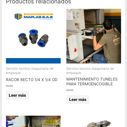
Productos relacionados
Servicio tecnico maquinaria de
Servicio tecnico maquinaria de
empaque
empaque
MANTENIMIENTO TUNELES
RACOR RECTO 1/4 X 1/4 OD
PARA TERMOENCOGIBLE
Valorado
en
Leer más
Valorado
0
en
Leer más
de
0
5
de
5